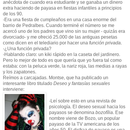
anécdota de cuando era estudiante y se ganaba un dinero
extra haciendo de payasa en fiestas infantiles a principios
de los 90.
-Era una fiesta de cumpleaños en una casa enorme del
barrio de Pedralbes. Cuando terminé el número se me
acercó uno de los padres que vino sin su mujer - quizás era
divorciado- y me ofreció 25.000 de las antiguas pesetas
como dicen en el telediario por hacer una
función privada
.
-¿Una función privada?
-Hablando claro: un kiki rápido en la caseta del jardinero.
Pero lo mejor de todo es que quería que yo fuera tal como
estaba: con la peluca verde, la nariz roja, las medias a rayas
y los zapatones.
Reímos a carcajadas. Montse, que ha publicado un
interesante libro titulado
Deseo y
fantasías sexuales
interviene:
-Leí sobre esto en una revista de
psicología. El deseo sexual hacia los
payasos se denomina
bozofília
. Ese
nombre viene de Bozo, un popular
payaso de la TV americana de los
años 50. El disfraz de payaso es una