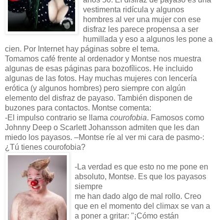
vestimenta ridícula y algunos
hombres al ver una mujer con ese
disfraz les parece propensa a ser
humillada y eso a algunos les pone a
cien. Por Internet hay páginas sobre el tema.
Tomamos café frente al ordenador y Montse nos muestra
algunas de esas páginas para bozofílicos. He incluido
algunas de las fotos. Hay muchas mujeres con lencería
erótica (y algunos hombres) pero siempre con algún
elemento del disfraz de payaso. También disponen de
buzones para contactos. Montse comenta:
-El impulso contrario se llama
courofobia
. Famosos como
Johnny Deep o Scarlett Johansson admiten que les dan
miedo los payasos. –Montse ríe al ver mi cara de pasmo-:
¿Tú tienes courofobia?
-La verdad es que esto no me pone en
absoluto, Montse. Es que los payasos
siempre
me han dado algo de mal rollo. Creo
que en el momento del climax se van a
a poner a gritar: "¡Cómo están